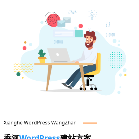
Xianghe
WordPress WangZhan
香河
WordPress
建站方案