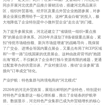
同步开展河北优质产品推介展销活动，搭建河北商品展示
区，组织外贸基地、经开区及重点外贸企业抱团参展，对参
展企业展位费用给予一定支持。这种“真金白银”的投入，极
大地降低了企业特别是中小微外贸企业“走出去”的门槛。
为了提升参展实效，河北还建立了“省级统一组织+重点推
荐”的展会目录体系。2026年共谋划了8场省级重点展会，紧
扣“传统市场稳份额、新兴市场提增速”的战略导向，既保留
了广交会、进博会等国内重点展会，又重点布局了RCEP区域
和“一带一路”沿线国家的优质展会。这种由政府背书的“抱团
出海”模式，不仅解决了企业单打独斗资源有限的难题，更通
过配套举办的供需洽谈、产业对接活动，推动“企业参展”直
接向“订单成交”转化。
产业护航：特色集群与跨境电商的“河北模式”
2026年的河北外贸政策，展现出鲜明的产业特色，特别是针
对特色产业集群这一核心增长极，推出了全链条的护航举
措。数据显示，河北特色产业集群已成为外贸稳增长的核心