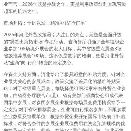
业而言，2026年既是挑战之年，更是利用政策红利实现弯道
超车的机遇之年。
市场开拓：千帆竞发，精准补贴“抢订单”
2026年河北外贸政策最引人注目的亮点，无疑是全面升级
的“冀货出海拓市场”专项行动。省商务厅明确了全年组织企
业参加108场境外展会的宏大目标，其中省级重点展会8场，
省级推荐展会100场。这不仅是数字的堆砌，更是河北外贸
从“坐商”向“行商”转变的坚定决心。
在资金支持方面，河北给出了极具诚意的补贴力度。针对企
业最为关心的参展成本，政策实施了差异化的精准补贴策
略：对于省级重点展会，每场择优组织20家左右外贸企业参
加，由省商务厅联合市(县)、省有关部门或商协会组成代表
团集中参展，对参团参展企业根据每场展会费用情况给予一
定支持;对于省级推荐展会，企业可自行报名参加，不限参展
企业数量及组展单位，根据外贸企业开拓国际市场项目补贴
标准，对符合条件的参展企业展位费用在资金预算规模内优
先给予一定支持。此外，在第140届广交会期间，河北还将