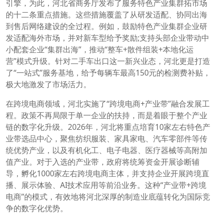
引擎，为此，河北省商务厅发布了服务特色产业集群拓市场
的十二条重点措施。这些措施覆盖了从研发适配、协同出海
到售后网络建设的全过程。例如，鼓励特色产业集群企业研
发适配海外市场，并对新车型给予奖励;支持头部企业带动中
小配套企业“集群出海”，推动“整车+散件组装+本地化运
营”模式升级。针对二手车出口这一新兴业态，河北更是打造
了“一站式”服务基地，给予每辆车最高150元的检测费补贴，
极大地激发了市场活力。
在跨境电商领域，河北实施了“跨境电商+产业带”融合发展工
程。政策不再局限于单一企业的扶持，而是着眼于整个产业
链的数字化升级。2026年，河北将重点培育10家左右特色产
业带选品中心，聚焦纺织服装、家具家电、汽车零部件等传
统优势产业，以及有机化工、电子电器、医疗器械等高附加
值产业。对于入选的产业带，政府将统筹资金开展诊断辅
导，孵化1000家左右跨境电商主体，并支持企业开展跨境直
播、展示体验、AI技术应用等前沿业务。这种“产业带+跨境
电商”的模式，有效地将河北深厚的制造业底蕴转化为国际竞
争的数字化优势。