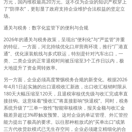
万元，国内维权最高20万元。这不仅为企业的知识产权穿上
了“防弹衣”，更彰显了政府支持企业维护合法权益的坚定立
场。
通关与税务：数字化监管下的便利与合规
2026年的通关与税务政策，呈现出“便利化”与“严监管”并重
的特征。一方面，河北持续优化口岸营商环境，推行“厂港直
通”、优化滚装航线与多式联运，特别是针对汽车出口，一
类、二类企业的正常退税时间被压缩至3个工作日以内，极
大地提升了资金周转效率。
另一方面，企业必须高度警惕税务合规的新变化。根据2026
年4月1日起实施的出口退税收汇新政，出口收汇核销时限从
180天大幅压缩至120天，且退税审核优先级与收汇完成率直
接挂钩。这意味着“慢收汇”将直接影响“快退税”。同时，税务
系统升级了“三单一致性”智能审核模块，报关金额与收汇金
额差异超过3%即触发预警。这对企业的单证管理、外汇管控
能力提出了极高的要求。以往那种粗放式的“买单出口”或第
三方代收货款模式已无生存空间，企业必须建立精细化的合