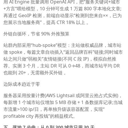
用 AI Engine 批量调用 OpenAI API，把“服务关键词+城市
+方言”喂给模型，10 分钟可生成 1 万篇 800 字本地化文章;
再通过 GeoIP 检测，前端自动显示“检测到您来自××，已为
您展示当地服务商”，提高 CTR 18% 以上 。
外链自循环，节省 90% 外推预算
站群内部采用“hub-spoke”模型：主站做权威品牌，城市站
做 spoke，每篇文章自动插入“返回品牌百科”链接;同时城市
站之间只做“弱相关”友情链接(不同 C 段 IP)，模拟自然推
荐。实测 3 个月，主站 DR 可从 0→48，而城市站平均 DR
也能到 20+，无需额外买外链 。
边际成本趋近于零
服务器采用按量计费(AWS Lightsail 或阿里云抢占式实例)，
每新增 1 个城市站仅增加 5 MB 存储 + 1 条数据库记录;当城
市流量>100 ip/日，再单独升级该容器配置，实现“
profitable city 再投钱”的精益模式。
五、落地 7 步曲：从 0 到 300 城市只用 30 天