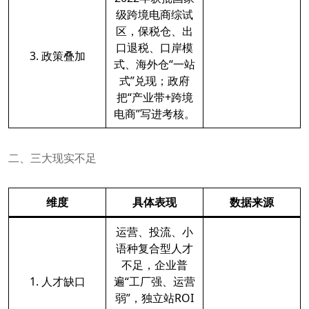
级跨境电商综试
区，保税仓、出
口退税、口岸模
3. 政策叠加
式、海外仓“一站
式”兑现；政府
把“产业带+跨境
电商”写进考核。
二、三大现实不足
维度
具体表现
数据来源
运营、投流、小
语种复合型人才
不足，企业普
1. 人才缺口
遍“工厂强、运营
弱”，独立站ROI