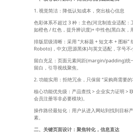
1. 视觉简洁：降低认知成本，突出核心信息
色彩体系不超过 3 种：主色(河北制造业适配：工
如橙色 / 红色，提升辨识度)+ 中性色(黑白
排版层级清晰：采用 “大标题 + 短文本 + 图标
Roboto)，中文(思源黑体)与英文适配，字号
留白充足：页面元素间距(margin/paddi
留白，引导视线聚焦。
2. 功能实用：拒绝冗余，只保留 “采购商需要的
核心功能优先级：产品查找 > 企业实力证明 >
会员注册等非必要模块)。
操作路径最短化：用户从进入网站到找到目标产品
素。
二、关键页面设计：聚焦转化，信息直达