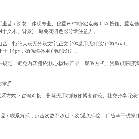
业蓝 / 深灰，体现专业、稳重)+ 辅助色(点缀 CTA 按钮、重点
灰，用于文本、背景)，避免花哨色彩分散注意力。
” 组合，拒绝大段无分段文字;正文字体选用无衬线字体(Arial、
不小于 14px，确保海外用户阅读舒适。
ng)统一规范，避免内容拥挤;核心模块(产品、联系方式、资质)周围预
功能”
 联系方式 > 咨询对接，删除无用功能(如博客评论、社交分享冗余
 / 联系方式，点击次数不超过 3 次;避免弹窗、广告等干扰操