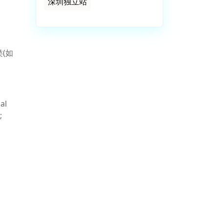
深圳独立站
类(如
al
;