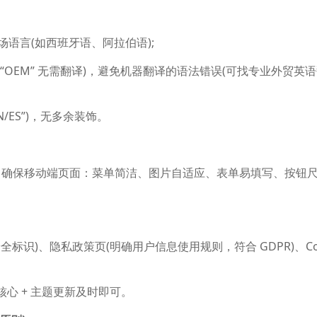
场语言(如西班牙语、阿拉伯语);
”“OEM” 无需翻译)，避免机器翻译的语法错误(可找专业外贸英
/ES”)，无多余装饰。
，确保移动端页面：菜单简洁、图片自适应、表单易填写、按钮
安全标识)、隐私政策页(明确用户信息使用规则，符合 GDPR)、Coo
核心 + 主题更新及时即可。