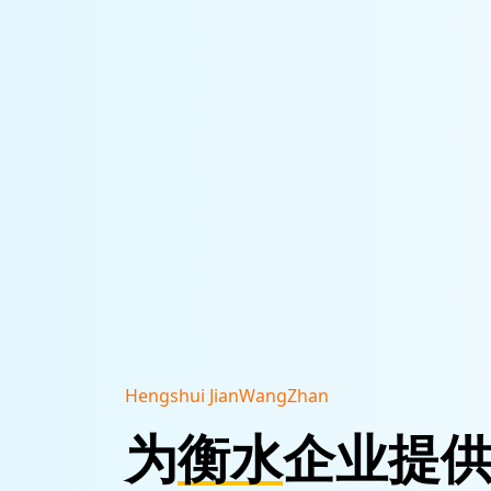
Hengshui JianWangZhan
为
衡水
企业提