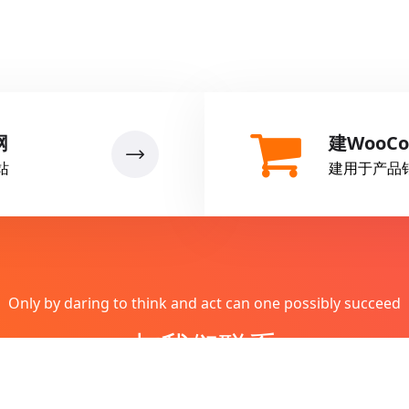
网
建WooC
站
建用于产品
Only by daring to think and act can one possibly succeed
与我们联系