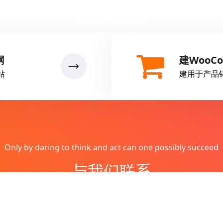
网
建WooC
站
建用于产品
Only by daring to think and act can one possibly succeed
与我们联系