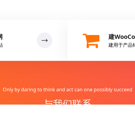
网
建WooC
站
建用于产品
Only by daring to think and act can one possibly succeed
与我们联系